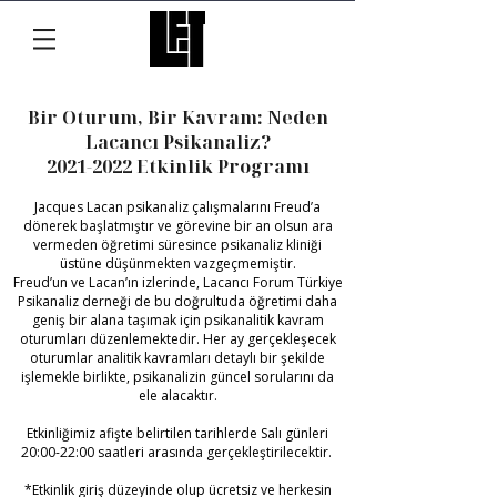
Bir Oturum, Bir Kavram: Neden
Lacancı Psikanaliz?
2021-2022
Etkinlik Programı
Jacques Lacan psikanaliz çalışmalarını Freud’a
dönerek başlatmıştır ve görevine bir an olsun ara
vermeden öğretimi süresince psikanaliz kliniği
üstüne düşünmekten vazgeçmemiştir.
Freud’un ve Lacan’ın izlerinde, Lacancı Forum Türkiye
Psikanaliz derneği de bu doğrultuda öğretimi daha
geniş bir alana taşımak için psikanalitik kavram
oturumları düzenlemektedir. Her ay gerçekleşecek
oturumlar analitik kavramları detaylı bir şekilde
işlemekle birlikte, psikanalizin güncel sorularını da
ele alacaktır.
Etkinliğimiz afişte belirtilen tarihlerde Salı günleri
20:00-22:00 saatleri arasında gerçekleştirilecektir.
*Etkinlik giriş düzeyinde olup ücretsiz ve herkesin