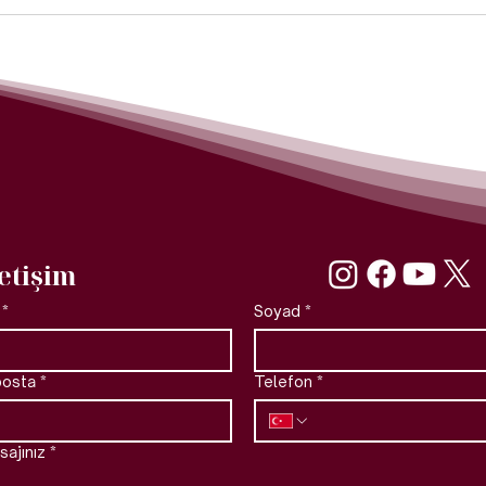
letişim
*
Soyad
*
posta
*
Telefon
*
ajınız
*