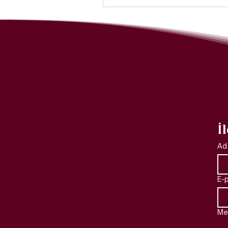
İ
Ad
E-
Mes