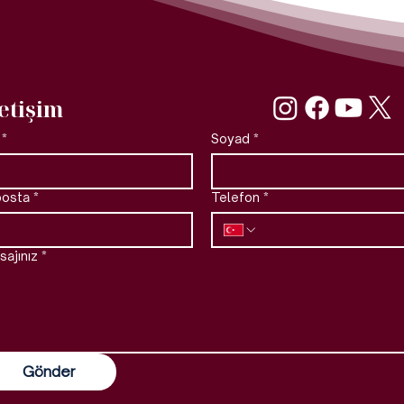
letişim
*
Soyad
*
posta
*
Telefon
*
ajınız
*
Gönder