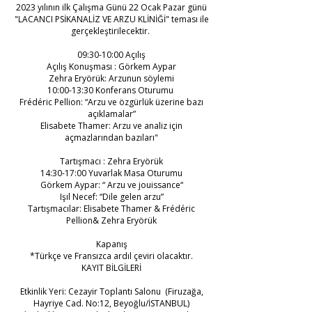
2023 yılının ilk Çalışma Günü 22 Ocak Pazar günü
"LACANCI PSİKANALİZ VE ARZU KLİNİĞİ" teması ile
gerçekleştirilecektir.
09:30-10:00 Açılış
Açılış Konuşması : Görkem Aypar
Zehra Eryörük: Arzunun söylemi
10:00-13:30 Konferans Oturumu
Frédéric Pellion: “Arzu ve özgürlük üzerine bazı
açıklamalar”
Elisabete Thamer: Arzu ve analiz için
açmazlarından bazıları"
Tartışmacı : Zehra Eryörük
14:30-17:00 Yuvarlak Masa Oturumu
Görkem Aypar: “ Arzu ve jouissance“
Işıl Necef: “Dile gelen arzu”
Tartışmacılar: Elisabete Thamer & Frédéric
Pellion& Zehra Eryörük
Kapanış
*Türkçe ve Fransızca ardıl çeviri olacaktır.
KAYIT BİLGİLERİ
Etkinlik Yeri: Cezayir Toplantı Salonu (Firuzağa,
Hayriye Cad. No:12, Beyoğlu/İSTANBUL)