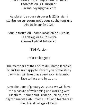
l’adresse du FCL-Turquie :
lacanturkiye@gmail.com
Au plaisir de vous retrouver le 22 janvier à
Istanbul ou sur zoom, nous vous souhaitons une
très belle année 2023.
Pour le forum du Champ lacanien de Turquie,
Les déléguées
2023-2024
Gamze Aydin & Isil Necef,
ENG Version
Dear colleagues,
The members of the Forum du Champ lacanien
of Turkey are happy to inform you of the study
day which will take place very soon in Istanbul
face to face and by zoom.
Save the date of January 22, 2023, we will have
the pleasure of welcoming and working with
Elisabete Thamer and Frédéric Pellion, both
psychoanalysts, AME from EPFCL and teachers at
the clinical college of Paris.