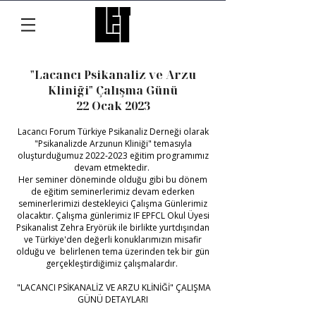
"Lacancı Psikanaliz ve Arzu
Kliniği" Çalışma Günü
22 Ocak 2023
Lacancı Forum Türkiye Psikanaliz Derneği olarak
"Psikanalizde Arzunun Kliniği" temasıyla
oluşturduğumuz
2022-2023
eğitim programımız
devam etmektedir.
Her seminer döneminde olduğu gibi bu dönem
de eğitim seminerlerimiz devam ederken
seminerlerimizi destekleyici Çalışma Günlerimiz
olacaktır. Çalışma günlerimiz IF EPFCL Okul Üyesi
Psikanalist Zehra Eryörük ile birlikte yurtdışından
ve Türkiye'den değerli konuklarımızın misafir
olduğu ve belirlenen tema üzerinden tek bir gün
gerçekleştirdiğimiz çalışmalardır.
"LACANCI PSİKANALİZ VE ARZU KLİNİĞİ" ÇALIŞMA
GÜNÜ DETAYLARI