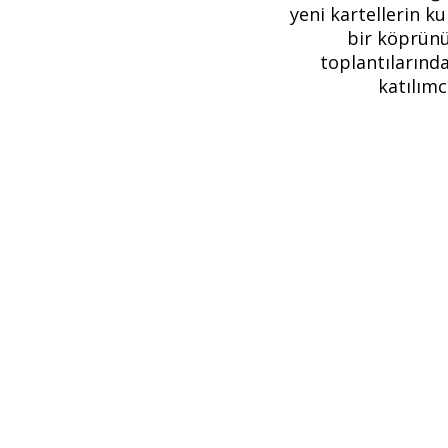
yeni kartellerin k
bir köprünün
toplantılarında
katılımc