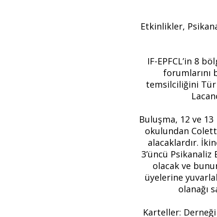
Etkinlikler, Psikan
IF-EPFCL’in 8 bö
forumlarını 
temsilciliğini T
Lacanc
Buluşma, 12 ve 13 
okulundan Colett
alacaklardır. İki
3’üncü Psikanaliz
olacak ve bunun
üyelerine yuvarla
olanağı s
Karteller: Derneği