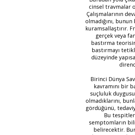
cinsel travmalar o
Çalışmalarının deva
olmadığını, bunun 
kuramsallaştırır. F
gerçek veya fa
bastırma teorisin
bastırmayı tetik
düzeyinde yapısa
diren
Birinci Dünya Sa
kavramını bir b
suçluluk duygusun
olmadıklarını, bunl
gördüğünü, tedaviy
Bu tespitle
semptomların bili
belirecektir. Bu