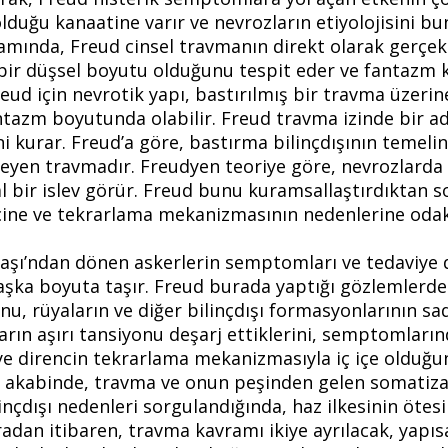
lduğu kanaatine varır ve nevrozların etiyolojisini b
mında, Freud cinsel travmanın direkt olarak gerçek b
bir düşsel boyutu olduğunu tespit eder ve fantazm ka
reud için nevrotik yapı, bastırılmış bir travma üzeri
ntazm boyutunda olabilir. Freud travma izinde bir a
i kurar. Freud’a göre, bastırma bilinçdışının temelin
leyen travmadır. Freudyen teoriye göre, nevrozlarda 
l bir islev görür. Freud bunu kuramsallaştırdıkta
cine ve tekrarlama mekanizmasının nedenlerine odak
vaşı’ndan dönen askerlerin semptomları ve tedaviye d
aşka boyuta taşır. Freud burada yaptığı gözlemlerd
u, rüyaların ve diğer bilinçdışı formasyonlarının sad
arın aşırı tansiyonu deşarj ettiklerini, semptomlarınd
e direncin tekrarlama mekanizmasıyla iç içe olduğun
r akabinde, travma ve onun peşinden gelen somatiza
nçdışı nedenleri sorgulandığında, haz ilkesinin öte
radan itibaren, travma kavramı ikiye ayrılacak, yapıs