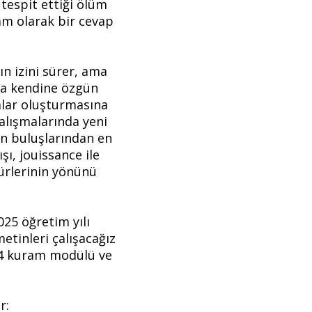
 tespit ettiği ölüm
m olarak bir cevap
ın izini sürer, ama
 ya kendine özgün
amlar oluşturmasına
alışmalarında yeni
’ın buluşlarından en
şı, jouissance ile
kürlerinin yönünü
25 öğretim yılı
etinleri çalışacağız
m, 4 kuram modülü ve
r: