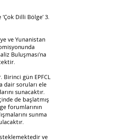
‘Çok Dilli Bölge’ 3.
iye ve Yunanistan
 komisyonunda
aliz Buluşması’na
cektir.
. Birinci gün EPFCL
dair soruları ele
larını sunacaktır.
çinde de başlatmış
lge forumlarının
alışmalarını sunma
ulacaktır.
desteklemektedir ve