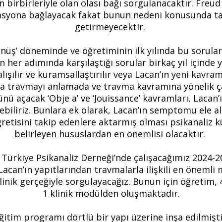
 birbirleriyle olan olası bağı sorgulanacaktır. Freud
sasyona bağlayacak fakat bunun nedeni konusunda ta
getirmeyecektir.
nüş’ döneminde ve öğretiminin ilk yılında bu sorular
nin her adımında karşılaştığı sorular birkaç yıl içinde
alışılır ve kuramsallaştırılır veya Lacan’ın yeni kavr
a travmayı anlamada ve travma kavramına yönelik ç
nü açacak ‘Obje a’ ve ‘Jouissance’ kavramları, Lacan
ebiliriz. Bunlara ek olarak, Lacan’ın semptomu ele alı
ğretisini takip edenlere aktarmış olması psikanaliz 
belirleyen hususlardan en önemlisi olacaktır.
Türkiye Psikanaliz Derneği’nde çalışacağımız 2024-20
acan’ın yapıtlarından travmalarla ilişkili en önemli m
 klinik gerçeğiyle sorgulayacağız. Bunun için öğreti
1 klinik modülden oluşmaktadır.
ğitim programı dörtlü bir yapı üzerine inşa edilmişti