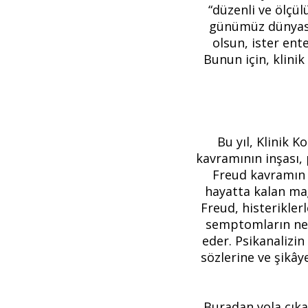
“düzenli ve ölçül
günümüz dünyasını
olsun, ister ent
Bunun için, klini
Bu yıl, Klinik 
kavramının inşası, 
Freud kavramın i
hayatta kalan ma
Freud, histerikler
semptomların nev
eder. Psikanalizin
sözlerine ve şikây
Buradan yola çık