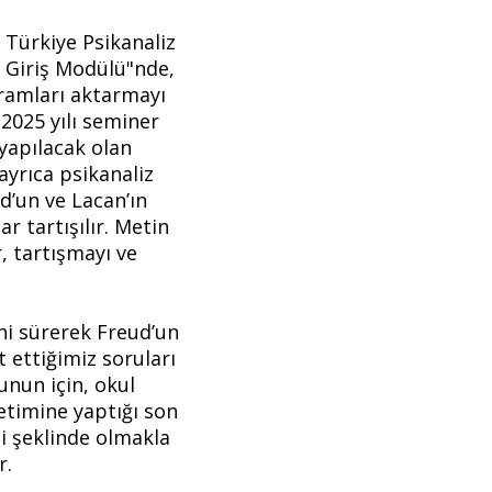
 Türkiye Psikanaliz
 Giriş Modülü"nde,
vramları aktarmayı
2025 yılı seminer
yapılacak olan
ayrıca psikanaliz
d’un ve Lacan’ın
r tartışılır. Metin
, tartışmayı ve
ni sürerek Freud’un
t ettiğimiz soruları
unun için, okul
retimine yaptığı son
si şeklinde olmakla
r.