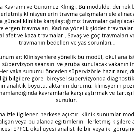
a Kavramı ve Günümüz Kliniği: Bu modülde, dernek b
lerletmiş klinisyenlerin travma çalışmaları ele alınaca
a güncel klinikte karşılaştığımız travmalar çalışılacak
e ergen travmaları, Kadına yönelik şiddet travmaları,
l afet ve kaza travmaları, Savaş ve göç travmaları ve
travmanın bedelleri ve yas sorunları…
Sunumlar: Klinisyenlere yönelik bu modül, okul analist
el süpervizyon seansını ve gruba sunulacak vakanın in
 Her vaka sunumu önceden süpervizörle hazırlanır, 
diği bilgilere göre, bireysel süpervizyonda diagnostik 
 analitik boyutu, aktarım durumu, klinisyenin pozis
mamlandığında kavramlarla karşılaştırmak ve tartışı
sunulur.
nalizle ilgilenen herkese açıktır. Klinik sunumlar mo
alışan veya bu alanda eğitimlerini ilerletmiş kişilere 
 öncesi EPFCL okul üyesi analist ile bir veya iki görüş