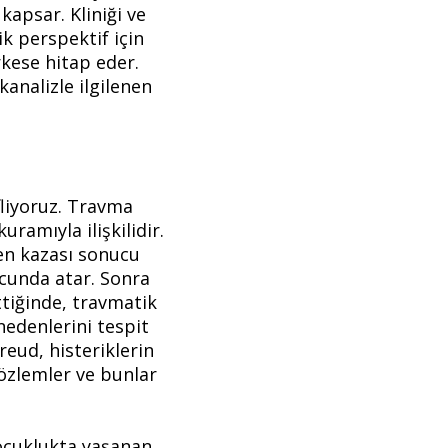
kapsar. Kliniği ve
ik perspektif için
rkese hitap eder.
analizle ilgilenen
fliyoruz. Travma
ramıyla ilişkilidir.
ren kazası sonucu
cunda atar. Sonra
ttiğinde, travmatik
edenlerini tespit
reud, histeriklerin
gözlemler ve bunlar
ocuklukta yaşanan