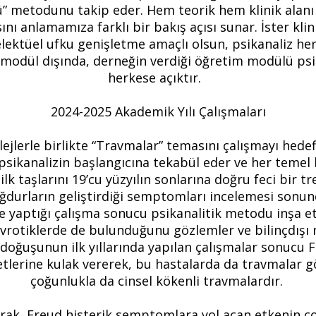
ü” metodunu takip eder. Hem teorik hem klinik alanı 
 anlamamıza farklı bir bakış açısı sunar. İster klin
elektüel ufku genişletme amaçlı olsun, psikanaliz he
k modül dışında, derneğin verdiği öğretim modülü psik
herkese açıktır.
2024-2025 Akademik Yılı Çalışmaları
Kolejlerle birlikte “Travmalar” temasını çalışmayı hede
psikanalizin başlangıcına tekabül eder ve her temel ku
lk taşlarını 19’cu yüzyılın sonlarına doğru feci bir t
ğdurların geliştirdiği semptomları incelemesi sonun
le yaptığı çalışma sonucu psikanalitik metodu inşa e
rotiklerde de bulunduğunu gözlemler ve bilinçdışı n
 doğuşunun ilk yıllarında yapılan çalışmalar sonucu F
etlerine kulak vererek, bu hastalarda da travmalar 
çoğunlukla da cinsel kökenli travmalardır.
arak, Freud histerik semptomlara yol açan etkenin ç