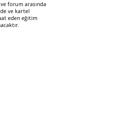
u ve forum arasında
rde ve kartel
caat eden eğitim
nacaktır.