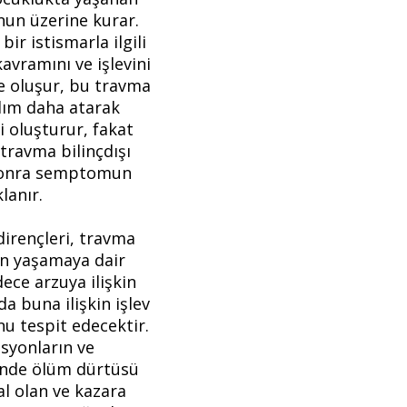
unun üzerine kurar.
ir istismarla ilgili
vramını ve işlevini
ne oluşur, bu travma
dım daha atarak
i oluşturur, fakat
travma bilinçdışı
n sonra semptomun
lanır.
irençleri, travma
en yaşamaya dair
ece arzuya ilişkin
a buna ilişkin işlev
u tespit edecektir.
syonların ve
sinde ölüm dürtüsü
al olan ve kazara