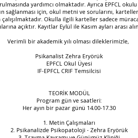
urulmasında yardımcı olmaktadır. Ayrıca EPFCL okul
 sağlanması için, okul metni ve sorularını, kartelle
 çalışılmaktadır. Okulla ilgili karteller sadece müra
ılarına açıktır. Kayıtlar Eylül ile Kasım ayları arası alı
Verimli bir akademik yılı olması dileklerimizle,
Psikanalist Zehra Eryörük
EPFCL Okul Üyesi
IF-EPFCL CRIF Temsilcisi
TEORİK MODÜL
Program gün ve saatleri:
Her ayın bir pazar günü 14.00-17.30
1. Metin Çalışmaları
2. Psikanalizde Psikopatoloji - Zehra Eryörük
3. Travma Kavramı ve Günümüz Kliniği