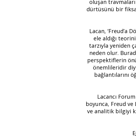
oluşan travmaların
dürtüsünü bir fik
Lacan, ‘Freud’a Dö
ele aldığı teori
tarzıyla yeniden ç
neden olur. Burad
perspektiflerin önü
önemlileridir diy
bağlantılarını ö
Lacancı Forum 
boyunca, Freud ve L
ve analitik bilgiyi
E