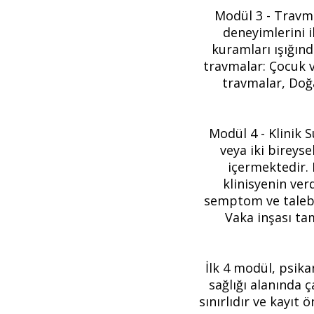
Modül 3 - Travm
deneyimlerini i
kuramları ışığınd
travmalar: Çocuk v
travmalar, Doğa
Modül 4 - Klinik 
veya iki bireys
içermektedir.
klinisyenin ver
semptom ve talebin
Vaka inşası ta
İlk 4 modül, psika
sağlığı alanında ç
sınırlıdır ve kayıt