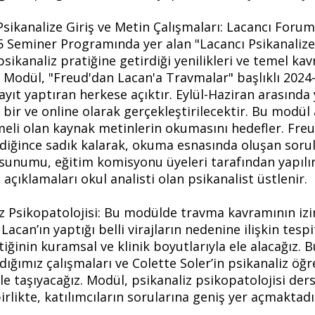
Psikanalize Giriş ve Metin Çalışmaları: Lacancı Forum
5 Seminer Programında yer alan "Lacancı Psikanalize
psikanaliz pratiğine getirdiği yenilikleri ve temel ka
Modül, "Freud'dan Lacan'a Travmalar" başlıklı 2024-
yıt yaptıran herkese açıktır. Eylül-Haziran arasında 
bir ve online olarak gerçekleştirilecektir. Bu modül 
eli olan kaynak metinlerin okumasını hedefler. Freu
diğince sadık kalarak, okuma esnasında oluşan sorula
 sunumu, eğitim komisyonu üyeleri tarafından yapılır
açıklamaları okul analisti olan psikanalist üstlenir.
iz Psikopatolojisi: Bu modülde travma kavramının izi
Lacan’ın yaptığı belli virajların nedenine ilişkin tespi
tiğinin kuramsal ve klinik boyutlarıyla ele alacağız. B
ldığımız çalışmaları ve Colette Soler’in psikanaliz öğ
e taşıyacağız. Modül, psikanaliz psikopatolojisi der
irlikte, katılımcıların sorularına geniş yer açmaktadı