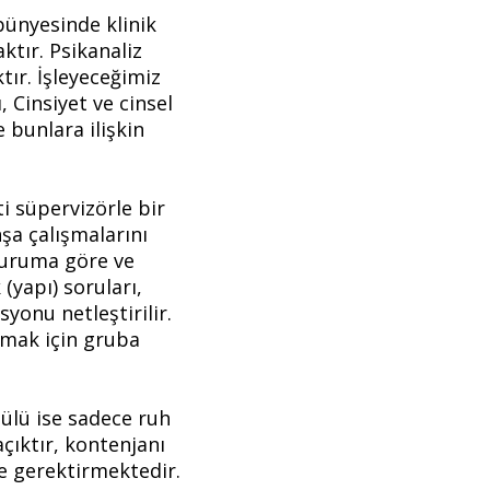
ünyesinde klinik
ktır. Psikanaliz
tır. İşleyeceğimiz
 Cinsiyet ve cinsel
 bunlara ilişkin
i süpervizörle bir
şa çalışmalarını
duruma göre ve
(yapı) soruları,
yonu netleştirilir.
lmak için gruba
dülü ise sadece ruh
açıktır, kontenjanı
me gerektirmektedir.