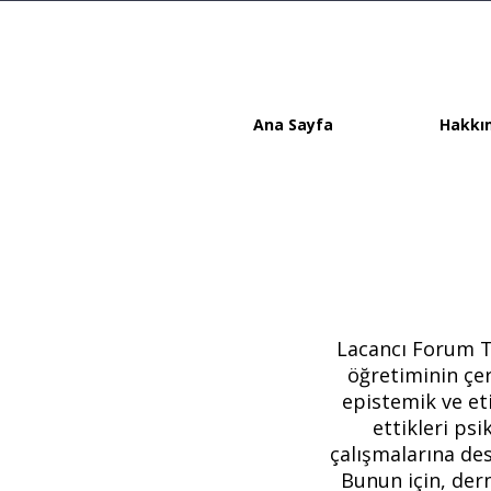
Ana Sayfa
Hakkı
Lacancı Forum Tü
öğretiminin çer
epistemik ve et
ettikleri psi
çalışmalarına des
Bunun için, dern