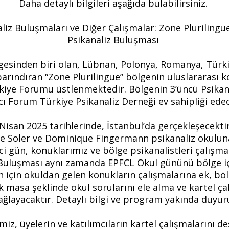
Daha detaylı bilgileri aşağıda bulabilirsiniz.
aliz Buluşmaları ve Diğer Çalışmalar: Zone Plurilingue 
Psikanaliz Buluşması
lgesinden biri olan, Lübnan, Polonya, Romanya, Türk
barındıran “Zone Plurilingue” bölgenin uluslararası
ürkiye Forumu üstlenmektedir. Bölgenin 3’üncü Psikan
ı Forum Türkiye Psikanaliz Derneği ev sahipliği ede
Nisan 2025 tarihlerinde, İstanbul’da gerçekleşecektir
e Soler ve Dominique Fingermann psikanaliz okuluna 
nci gün, konuklarımız ve bölge psikanalistleri çalışma
 Buluşması aynı zamanda EPFCL Okul gününü bölge i
 için okuldan gelen konukların çalışmalarına ek, bö
k masa şeklinde okul sorularını ele alma ve kartel ç
ağlayacaktır. Detaylı bilgi ve program yakında duyur
miz, üyelerin ve katılımcıların kartel çalışmalarını 